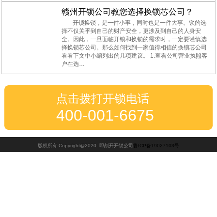
赣州开锁公司教您选择换锁芯公司？
开锁换锁，是一件小事，同时也是一件大事。锁的选
择不仅关乎到自己的财产安全，更涉及到自己的人身安
全。因此，一旦面临开锁和换锁的需求时，一定要谨慎选
择换锁芯公司。那么如何找到一家值得相信的换锁芯公司
看看下文中小编列出的几项建议。 1.查看公司营业执照客
户在选…
点击拨打开锁电话
400-001-6675
版权所有:Copyright@2020. 即刻开开锁公司
鲁ICP备19027103号