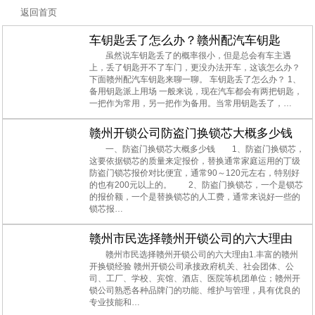
返回首页
车钥匙丢了怎么办？赣州配汽车钥匙
虽然说车钥匙丢了的概率很小，但是总会有车主遇
上，丢了钥匙开不了车门，更没办法开车，这该怎么办？
下面赣州配汽车钥匙来聊一聊。 车钥匙丢了怎么办？ 1、
备用钥匙派上用场 一般来说，现在汽车都会有两把钥匙，
一把作为常用，另一把作为备用。当常用钥匙丢了，…
赣州开锁公司防盗门换锁芯大概多少钱
一、防盗门换锁芯大概多少钱 1、防盗门换锁芯，
这要依据锁芯的质量来定报价，替换通常家庭运用的丁级
防盗门锁芯报价对比便宜，通常90～120元左右，特别好
的也有200元以上的。 2、防盗门换锁芯，一个是锁芯
的报价额，一个是替换锁芯的人工费，通常来说好一些的
锁芯报…
赣州市民选择赣州开锁公司的六大理由
赣州市民选择赣州开锁公司的六大理由1.丰富的赣州
开换锁经验 赣州开锁公司承接政府机关、社会团体、公
司、工厂、学校、宾馆、酒店、医院等机团单位；赣州开
锁公司熟悉各种品牌门的功能、维护与管理，具有优良的
专业技能和…